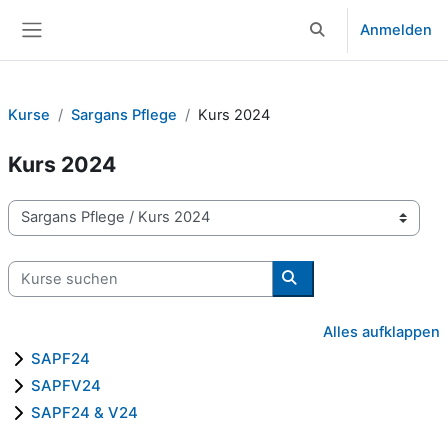
Zum Hauptinhalt
Anmelden
Sucheingabe umsch
Website-Übersicht
Kurse
Sargans Pflege
Kurs 2024
Kurs 2024
Kursbereiche
Kurse suchen
Kurse suchen
Alles aufklappen
SAPF24
SAPFV24
SAPF24 & V24