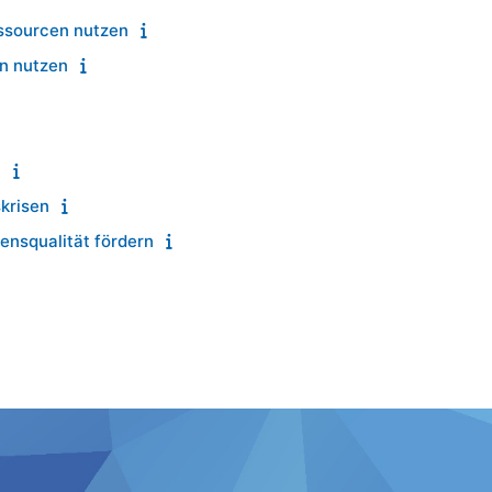
ssourcen nutzen
n nutzen
n
krisen
nsqualität fördern