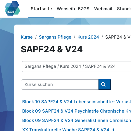
Zum Hauptinhalt
Startseite
Webseite BZGS
Webmail
Stund
Kurse
Sargans Pflege
Kurs 2024
SAPF24 & V
SAPF24 & V24
Kursbereiche
Kurse suchen
Kurse suche
Block 10 SAPF24 & V24 Lebenseinschnitte- Verlust 
Block 09 SAPF24 & V24 Psychiatrie Chronische Kra
Block 09 SAPF24 & V24 Generalistinnen Chronische
XX Transkulturelle Woche SAPF24 & V24