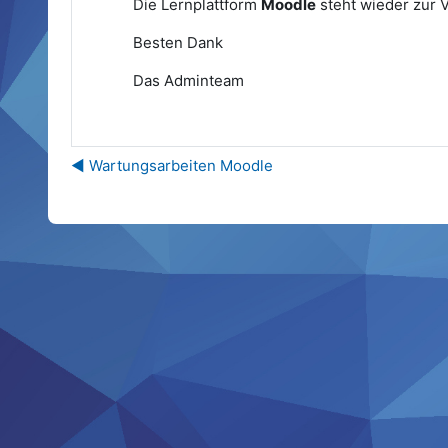
Die Lernplattform
Moodle
steht wieder zur 
Besten Dank
Das Adminteam
◀︎ Wartungsarbeiten Moodle