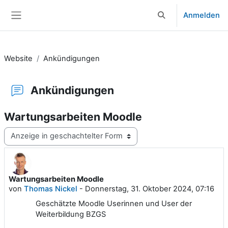
Zum Hauptinhalt
Anmelden
Sucheingabe umsch
Website-Übersicht
Website
Ankündigungen
Ankündigungen
Wartungsarbeiten Moodle
Anzeigemodus
Wartungsarbeiten Moodle
Anzahl Antworten: 0
von
Thomas Nickel
-
Donnerstag, 31. Oktober 2024, 07:16
Geschätzte Moodle Userinnen und User der
Weiterbildung BZGS