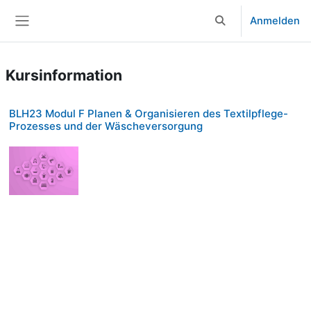
Zum Hauptinhalt
Anmelden
Sucheingabe umsch
Website-Übersicht
Kursinformation
BLH23 Modul F Planen & Organisieren des Textilpflege-
Prozesses und der Wäscheversorgung