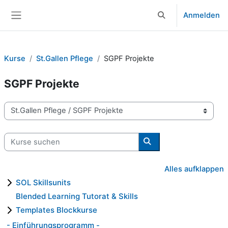
Zum Hauptinhalt
Anmelden
Sucheingabe umsch
Website-Übersicht
Kurse
St.Gallen Pflege
SGPF Projekte
SGPF Projekte
Kursbereiche
Kurse suchen
Kurse suchen
Alles aufklappen
SOL Skillsunits
Blended Learning Tutorat & Skills
Templates Blockkurse
- Einführungsprogramm -